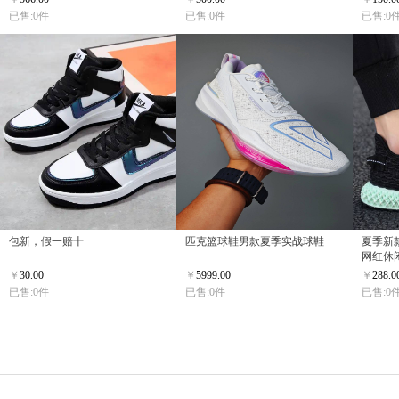
已售:0件
已售:0件
已售:0
包新，假一赔十
匹克篮球鞋男款夏季实战球鞋
夏季新
网红休
￥
30.00
￥
5999.00
￥
288.0
已售:0件
已售:0件
已售:0