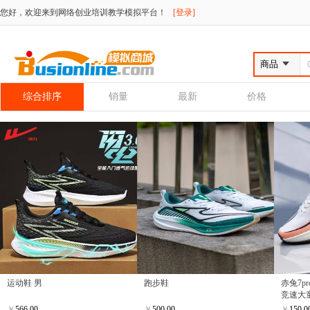
您好，欢迎来到网络创业培训教学模拟平台！
[登录]
综合排序
销量
最新
价格
运动鞋 男
跑步鞋
赤兔7
竞速大童
￥
566.00
￥
500.00
￥
150.0