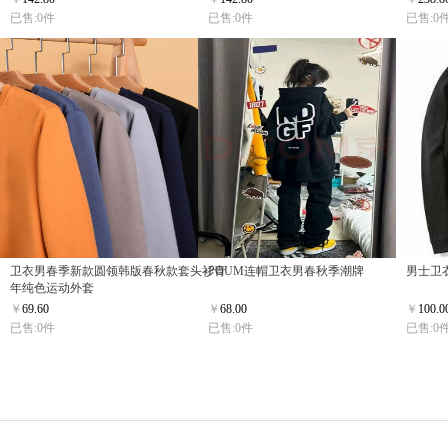
已售:0件
已售:0件
已售:0
卫衣男春季新款圆领韩版春秋款套头衫青
POUM连帽卫衣男春秋季潮牌
男士卫
年纯色运动外套
￥
69.60
￥
68.00
￥
100.0
已售:0件
已售:0件
已售:0