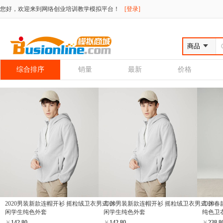
您好，欢迎来到网络创业培训教学模拟平台！
[登录]
综合排序
销量
最新
价格
2020男装新款连帽开衫 摇粒绒卫衣男式 休
2020男装新款连帽开衫 摇粒绒卫衣男式 休
2020
闲学生纯色外套
闲学生纯色外套
纯色卫
￥
142.80
￥
142.80
￥
238.8