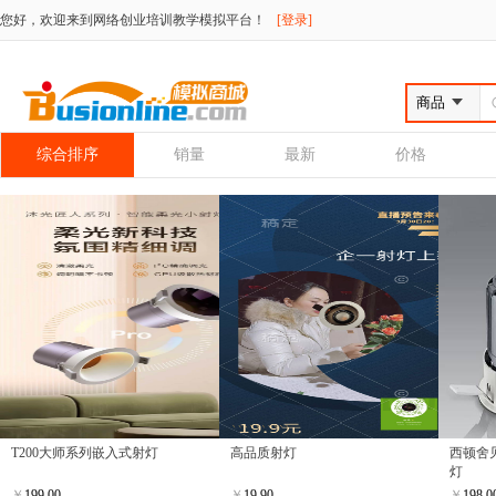
您好，欢迎来到网络创业培训教学模拟平台！
[登录]
综合排序
销量
最新
价格
T200大师系列嵌入式射灯
高品质射灯
西顿舍
灯
￥
199.00
￥
19.90
￥
198.0