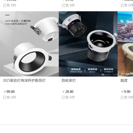
已售:0件
已售:0件
已售:0
2025新款灯饰深怀护眼筒灯
防眩射灯
靓度
￥
99.00
￥
28.80
￥
9.90
已售:0件
已售:0件
已售:0