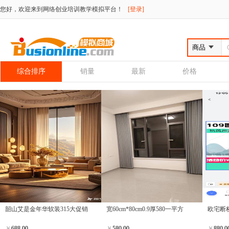
您好，欢迎来到网络创业培训教学模拟平台！
[登录]
综合排序
销量
最新
价格
韶山艾是金年华软装315大促销
宽60cm*80cm0.9厚580一平方
欧宅断
￥
688.00
￥
580.00
￥
880.0