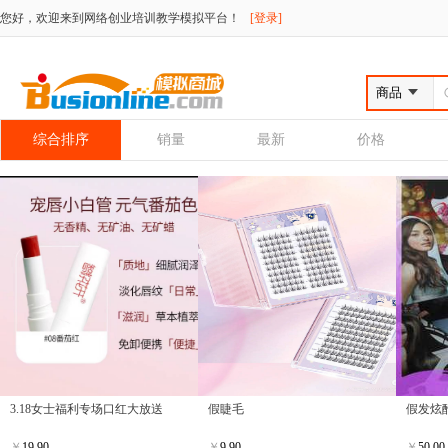
您好，欢迎来到网络创业培训教学模拟平台！
[登录]
综合排序
销量
最新
价格
3.18女士福利专场口红大放送
假睫毛
假发炫
￥
19.90
￥
9.90
￥
50.00