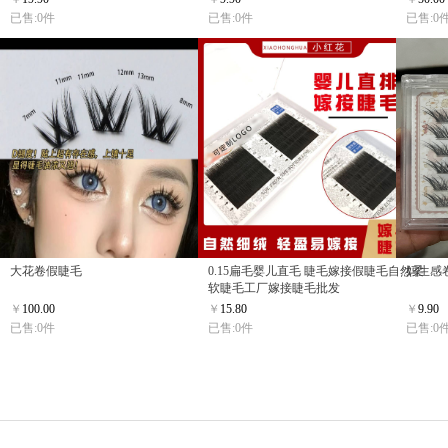
已售:0件
已售:0件
已售:0
大花卷假睫毛
0.15扁毛婴儿直毛 睫毛嫁接假睫毛自然柔
妈生感
软睫毛工厂嫁接睫毛批发
￥
100.00
￥
15.80
￥
9.90
已售:0件
已售:0件
已售:0