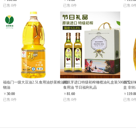
已售:0件
已售:0件
已售:0
福临门一级大豆油2.5L食用油炒菜粮油植
西班牙进口特级初榨橄榄油礼盒装500ml*2
西王好鲜
物油
食用油 节日福利礼品
盒 非转
￥
30.00
￥
81.60
￥
119.8
已售:0件
已售:0件
已售:0