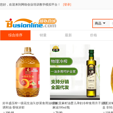
您好，欢迎来到网络创业培训教学模拟平台！
[登录]
综合排序
销量
最新
价格
好丰盛压榨一级花生油5L炒菜食用油植物
启航亚麻籽油婴儿孕妇冷榨食用月子油胡
西王好鲜
调和油 香味浓郁
麻油500ml/瓶
盒 非转
￥
106.68
￥
70.80
￥
119.8