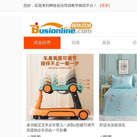
您好，欢迎来到网络创业培训教学模拟平台！
[登录]
综合排序
销量
最新
价
多功能宝宝学步车婴儿一岁防o型腿可调节
舒适冰凉易清洗
高度助步车四合一可折叠 
￥
168.00
￥
69.90