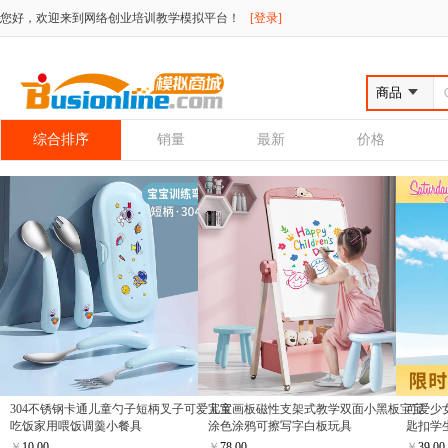
您好，欢迎来到网络创业培训教学模拟平台！
[登录]
综合排序
销量
最新
价格
304不锈钢卡通儿童勺子短柄叉子可爱宝宝
儿童画板磁性支架式教学双面小黑板宝宝
可爱少
吃饭家用喂饭调羹小餐具
涂色涂鸦可擦写字白板玩具
匙扣学
￥
10.00
￥
78.00
￥
39.00