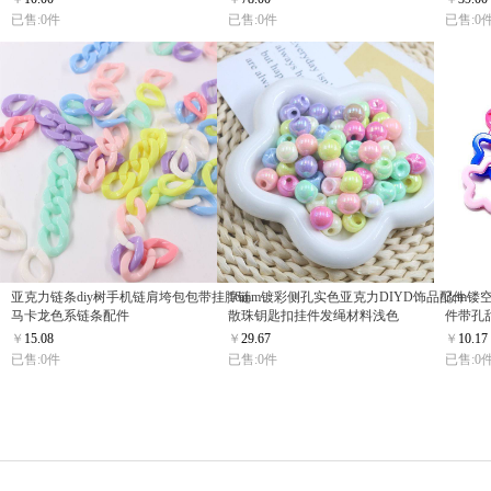
已售:0件
已售:0件
已售:0
亚克力链条diy树手机链肩垮包包带挂脖链
16mm镀彩侧孔实色亚克力DIYD饰品配件
3cm镂
马卡龙色系链条配件
散珠钥匙扣挂件发绳材料浅色
件带孔
￥
15.08
￥
29.67
￥
10.17
已售:0件
已售:0件
已售:0