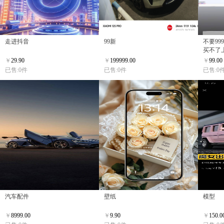
走进抖音
99新
不要99
买不了
￥
29.90
￥
199999.00
￥
99.00
已售:0件
已售:0件
已售:0
汽车配件
壁纸
模型
￥
8999.00
￥
9.90
￥
150.0