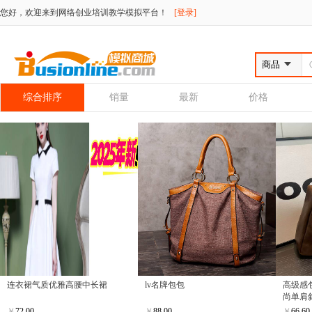
您好，欢迎来到网络创业培训教学模拟平台！
[登录]
综合排序
销量
最新
价格
连衣裙气质优雅高腰中长裙
lv名牌包包
高级感
尚单肩
￥
72.00
￥
88.00
￥
66.60