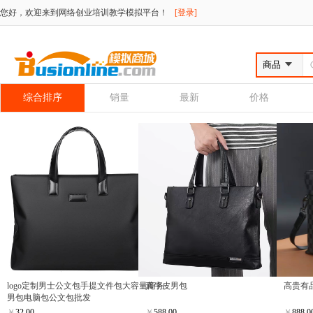
您好，欢迎来到网络创业培训教学模拟平台！
[登录]
综合排序
销量
最新
价格
logo定制男士公文包手提文件包大容量商务
真牛皮男包
高贵有
男包电脑包公文包批发
￥
32.00
￥
588.00
￥
888.0