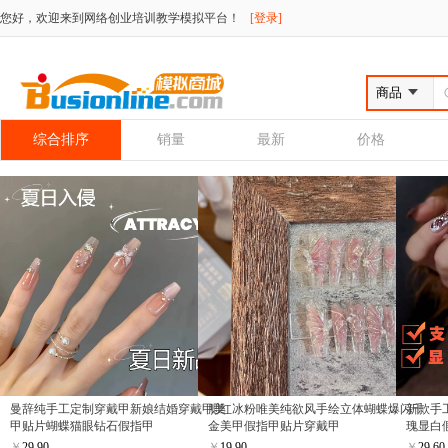
您好，欢迎来到网络创业培训教学模拟平台！
[登录]
综合排序
销量
最新
价格
曼辞纯手工定制穿戴甲新娘结婚穿戴甲美
腮红冰粉唯美纯欲风手绘立体蝴蝶爆闪千
新款手
甲贴片蝴蝶猫眼钻石假指甲
金美甲假指甲贴片穿戴甲
瑰显白
￥
29.90
￥
19.90
￥
29.60