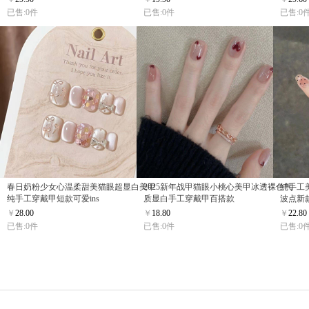
已售:0件
已售:0件
已售:0
春日奶粉少女心温柔甜美猫眼超显白美甲
2025新年战甲猫眼小桃心美甲冰透裸色气
纯手工
纯手工穿戴甲短款可爱ins
质显白手工穿戴甲百搭款
波点新款
￥
28.00
￥
18.80
￥
22.80
已售:0件
已售:0件
已售:0