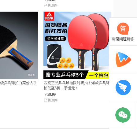
已售:0件
业级乒乓球拍白菜价入手
匹克正品乒乓球拍限时折扣！爆款乒乓球
拍低至5折，手慢无！
￥
39.99
已售:0件