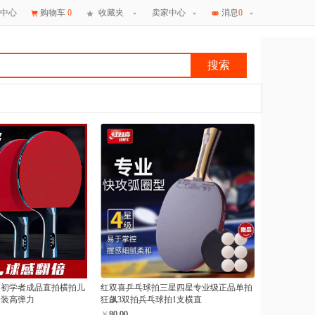
中心
购物车
0
收藏夹
卖家中心
消息
0
搜索
×
消息
拍初学者成品直拍横拍儿
红双喜乒乓球拍三星四星专业级正品单拍
套装高弹力
狂飙3双拍兵乓球拍1支横直
￥
80.00