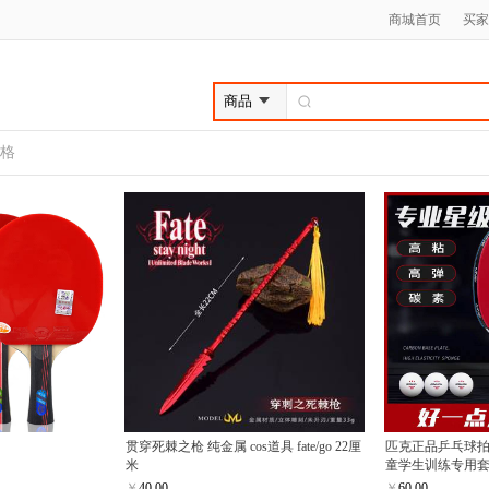
商城首页
买家
格
贯穿死棘之枪 纯金属 cos道具 fate/go 22厘
匹克正品乒乓球
米
童学生训练专用
￥
40.00
￥
60.00