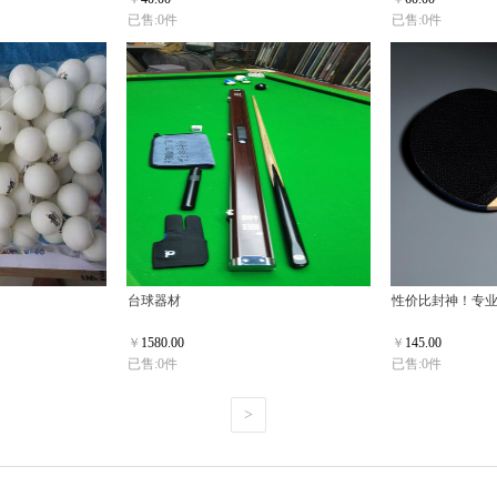
已售:0件
已售:0件
台球器材
性价比封神！专
￥
1580.00
￥
145.00
已售:0件
已售:0件
>