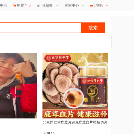
中心
购物车
0
收藏夹
卖家中心
消息
0
搜索
×
消息
北京同仁堂鹿茸片20克鹿茸血片整枝切片
￥
59.10