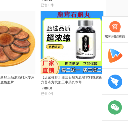
已售:0件
店新鲜正品泡酒料水专用
【店家推荐】鹿茸石斛丸真材实料甄选配
鹿鹿角血片
方普济方代加工中药丸本草
￥
88.00
已售:0件