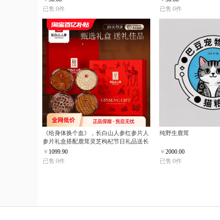
已售:0件
已售:0件
《给身体换个血》，长白山人参红参片人
纯野生鹿茸
参片礼盒搭配鹿茸灵芝枸杞节日礼品送长
辈礼盒
￥
1099.90
￥
2000.00
已售:0件
已售:0件