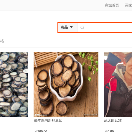
商城首页
买家
格
成年鹿的新鲜鹿茸
武太郎认准
￥
200.00
￥
9.90