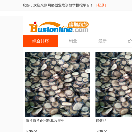
您好，欢迎来到网络创业培训教学模拟平台！
[登录]
综合排序
销量
最新
价
血片血片正宗鹿茸片养生
保健品
￥
50.00
￥
50.00