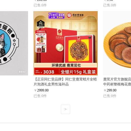
已售:0件
已售:0件
【正宗同仁堂品牌】同仁堂鹿茸蜡片全蜡
鹿茸片官方旗舰
片泡酒礼盒男性滋补品
中药材整根梅花
￥
2999.00
￥
299.00
已售:0件
已售:0件
>