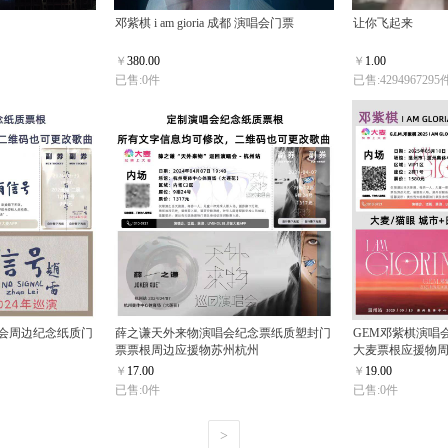
邓紫棋 i am gioria 成都 演唱会门票
让你飞起来
￥
380.00
￥
1.00
已售:0件
已售:4294967295
唱会周边纪念纸质门
薛之谦天外来物演唱会纪念票纸质塑封门
GEM邓紫棋演唱
票票根周边应援物苏州杭州
大麦票根应援物
￥
17.00
￥
19.00
已售:0件
已售:0件
>