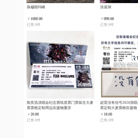
珠穆朗玛峰
洪崖洞
￥
1000.00
￥
999.00
已售:0件
已售:0件
陈奕迅演唱会纪念票纸质票门票留念大麦
赵雷没有信号2024演
票票根定制周边应援物重庆
票定制大麦票根应援物
￥
20.00
￥
18.00
已售:0件
已售:0件