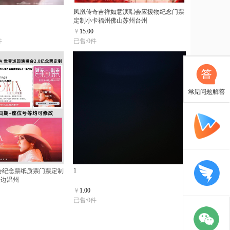
凤凰传奇吉祥如意演唱会应援物纪念门票
定制小卡福州佛山苏州台州
￥
15.00
件
已售:0件
1
会纪念票纸质票门票定制
周边温州
￥
1.00
已售:0件