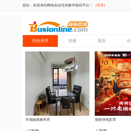
您好，欢迎来到网络创业培训教学模拟平台！
[登录]
综合排序
销量
最新
价
常德融遇麻将房
猪猪侠电影票
￥
128.00
￥
29.90