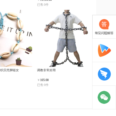
已售:0件
编织贝壳脚链女
调教非常好用
￥
105.00
已售:0件