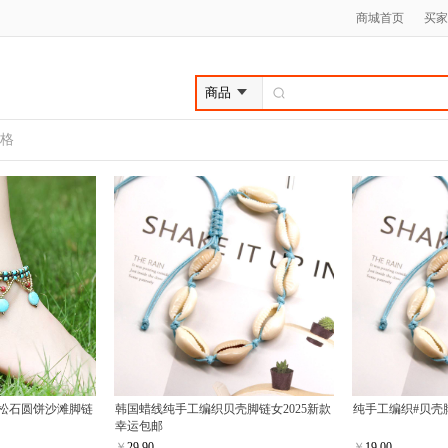
商城首页
买家
格
松石圆饼沙滩脚链
韩国蜡线纯手工编织贝壳脚链女2025新款
纯手工编织#贝壳
幸运包邮
￥
29.90
￥
19.00