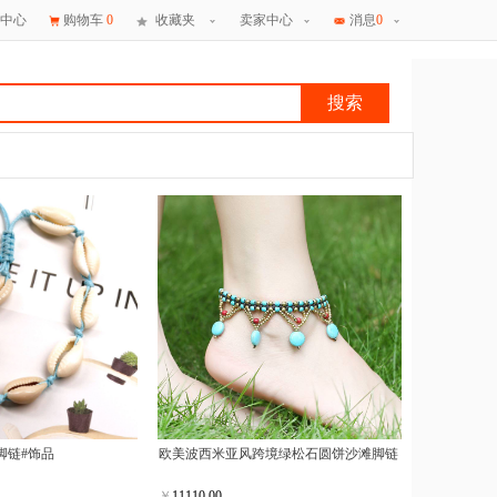
中心
购物车
0
收藏夹
卖家中心
消息
0
搜索
×
消息
脚链#饰品
欧美波西米亚风跨境绿松石圆饼沙滩脚链
￥
11110.00