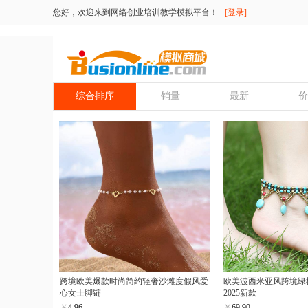
您好，欢迎来到网络创业培训教学模拟平台！
[登录]
综合排序
销量
最新
价
跨境欧美爆款时尚简约轻奢沙滩度假风爱
欧美波西米亚风跨境绿
心女士脚链
2025新款
￥
4.96
￥
69.90