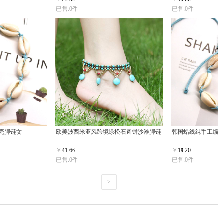
已售:0件
已售:0件
壳脚链女
欧美波西米亚风跨境绿松石圆饼沙滩脚链
韩国蜡线纯手工
￥
41.66
￥
19.20
已售:0件
已售:0件
>