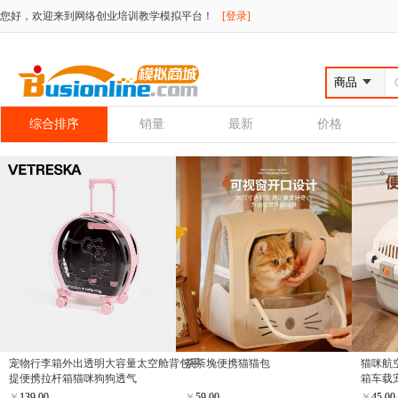
您好，欢迎来到网络创业培训教学模拟平台！
[登录]
综合排序
销量
最新
价格
宠物行李箱外出透明大容量太空舱背包手
荼荼堍便携猫猫包
猫咪航
提便携拉杆箱猫咪狗狗透气
箱车载
￥
139.00
￥
59.00
￥
45.00