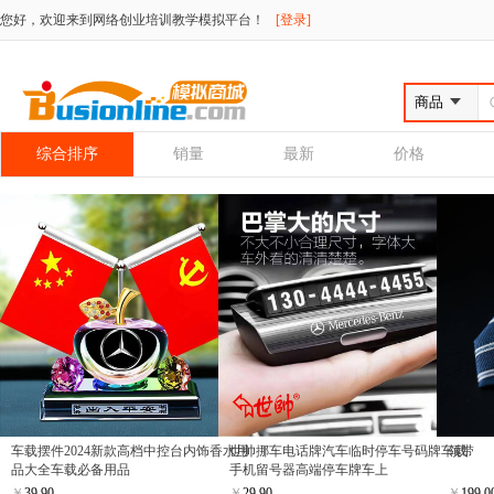
您好，欢迎来到网络创业培训教学模拟平台！
[登录]
综合排序
销量
最新
价格
车载摆件2024新款高档中控台内饰香水用
世帅挪车电话牌汽车临时停车号码牌车载
领带
品大全车载必备用品
手机留号器高端停车牌车上
￥
39.90
￥
29.90
￥
199.0