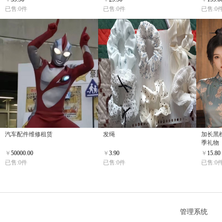
已售:0件
已售:0件
已售:0
汽车配件维修租赁
发绳
加长黑
季礼物
￥
50000.00
￥
3.90
￥
15.80
已售:0件
已售:0件
已售:0
管理系统