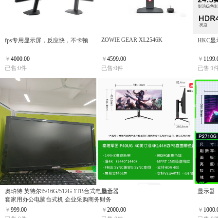
ZOWIE GEAR XL2546K
fps专用显示屏，反应快，不卡顿
HKC显
￥
4000.00
￥
4599.00
￥
1199.
已售:0件
已售:0件
已售:1
奥珀特 英特尔i5/16G/512G 1TB台式电脑全
显示器
显示器
套家用办公电脑台式机 企业采购商务财务
设计组装电脑主机整机 
￥
999.00
￥
2000.00
￥
1000.