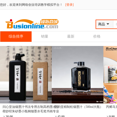
您好，欢迎来到网络创业培训教学模拟平台！
[登录]
综合排序
销量
最新
价格
问心堂油烟墨汁书法专用古制高档墨水小
墨韵堂精制松烟墨汁（500ml大瓶）
丙烯马
楷抄经朱砂墨小瓶桐烟墨水毛笔书画专业
文房四宝作品黑色金色白色墨液
￥
30.00
￥
45.00
￥
9.90