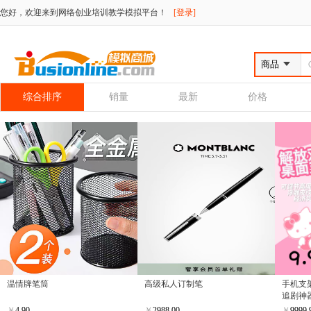
您好，欢迎来到网络创业培训教学模拟平台！
[登录]
综合排序
销量
最新
价格
温情牌笔筒
高级私人订制笔
手机支
追剧神
￥
4.90
￥
2988.00
￥
9999.