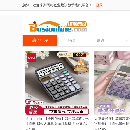
您好，欢迎来到网络创业培训教学模拟平台！
[登录]
综合排序
销量
最新
价
得力（deli）【全网低价】双电源桌面办公
太阳能渐变计算器高颜
计算器 12位大屏幕桌面计算机 办公文具用
室用会计计算机器便携
品 837ES
￥
9.80
￥
15.00