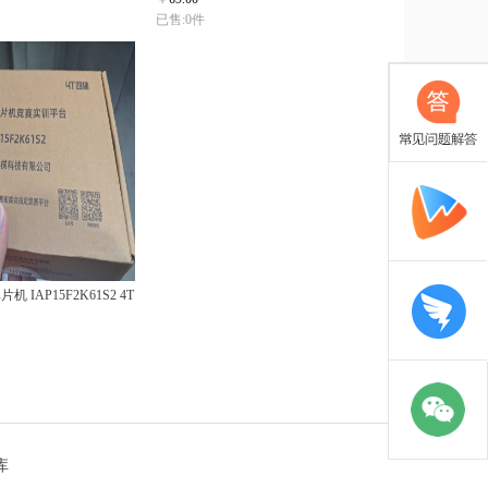
已售:0件
IAP15F2K61S2 4T
库