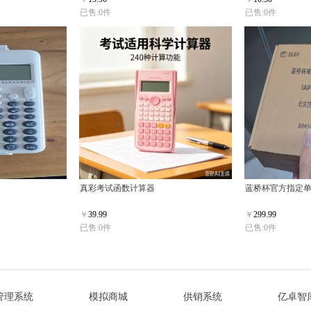
已售:0件
已售:0件
真彩考试函数计算器
蓝桥杯官方指定单片机 
￥
39.99
￥
299.99
已售:0件
已售:0件
管理系统
模拟商城
供销系统
亿卓智