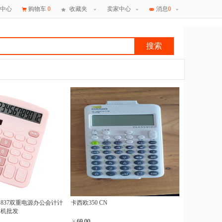
中心
购物车
0
收藏夹
卖家中心
消息
0
搜索
×
消息
837双重电源办公会计计
卡西欧350 CN
算机批发
￥
69.00