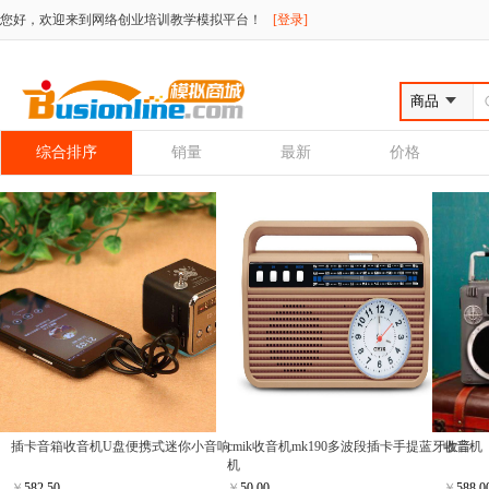
您好，欢迎来到网络创业培训教学模拟平台！
[登录]
综合排序
销量
最新
价格
插卡音箱收音机U盘便携式迷你小音响
cmik收音机mk190多波段插卡手提蓝牙收音
收音机
机
￥
582.50
￥
50.00
￥
588.0