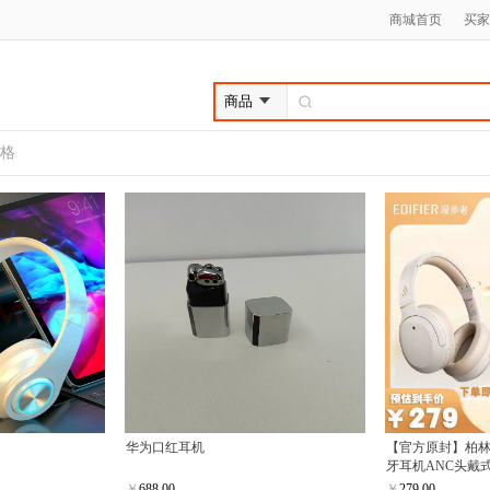
商城首页
买家
格
华为口红耳机
【官方原封】柏
牙耳机ANC头戴
￥
688.00
￥
279.00