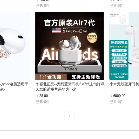
已售:0件
已售:0件
typec电脑适用于
华强北正品--无线蓝牙耳机Air7代主动降噪
小米无线蓝牙耳机ai
96
久续航适用苹果华为小米
￥
38.00
￥
6000.00
已售:0件
已售:0件
>