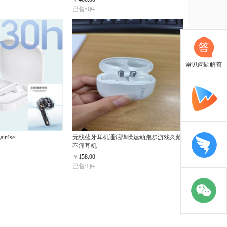
已售:0件
r4se
无线蓝牙耳机通话降噪运动跑步游戏久戴
不痛耳机
￥
158.00
已售:1件