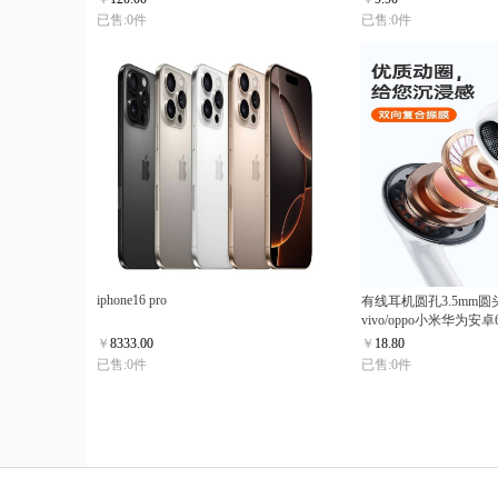
已售:0件
已售:0件
iphone16 pro
有线耳机圆孔3.5mm圆头
vivo/oppo小米华为安卓6
￥
8333.00
￥
18.80
已售:0件
已售:0件