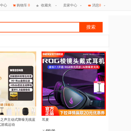
中心
购物车
0
收藏夹
卖家中心
消息
0
搜索
×
消息
林之声主动式降噪无线蓝
耳麦
式游戏运动
￥
400.00