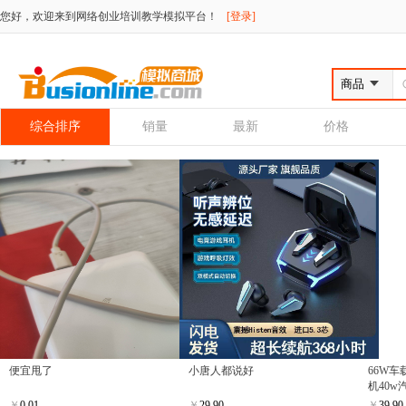
您好，欢迎来到网络创业培训教学模拟平台！
[登录]
综合排序
销量
最新
价格
便宜甩了
小唐人都说好
66W
机40
￥
0.01
￥
29.90
￥
39.90