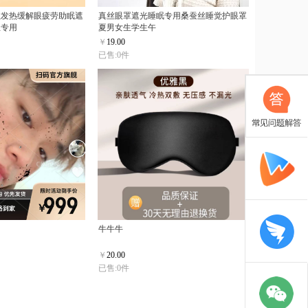
敷发热缓解眼疲劳助眠遮
真丝眼罩遮光睡眠专用桑蚕丝睡觉护眼罩
生专用
夏男女生学生午
￥
19.00
已售:0件
牛牛牛
￥
20.00
已售:0件