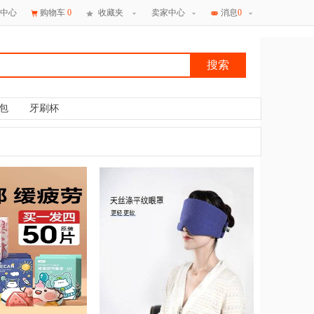
中心
购物车
0
收藏夹
卖家中心
消息
0
搜索
包
牙刷杯
×
消息