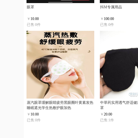
眼罩
抖M专属用品
￥
10.00
￥
100.00
已售:0件
已售:0件
蒸汽眼罩缓解眼睛疲劳黑眼圈叶黄素发热
中草药实用透气舒适健
睡眠遮光学生热敷护眼加热
罩
￥
10.00
￥
20.00
已售:0件
已售:1件