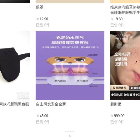
眼罩
维康蒸汽眼罩热
光睡眠护眼贴学
￥
12.90
￥
19.80
已售:0件
已售:0件
康款式新颖黑色眼
自主研发安全全新
超耐磨
￥
45.00
￥
999.00
已售:0件
已售:0件
>