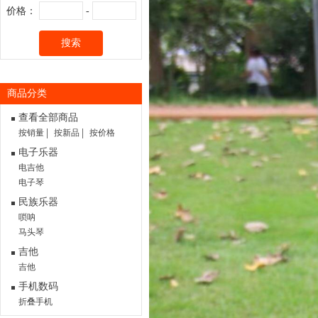
价格：
-
搜索
商品分类
查看全部商品
按销量
按新品
按价格
电子乐器
电吉他
电子琴
民族乐器
唢呐
马头琴
吉他
吉他
手机数码
折叠手机