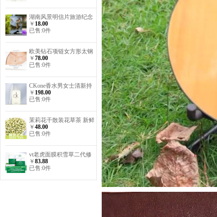
湖南风景明信片旅游纪念
￥
18.00
品洞庭湖衡山凤凰古城岳
已售:0件
阳张家界常德
欧美钻石项链女方形太钢
￥
78.00
几何气质欧美简约小众设
已售:0件
计感吊坠饰品首
CKone香水男女士清新持
￥
198.00
久淡香炫金be限量版all中
已售:0件
性香水
茉莉花干散装花草茶 新鲜
￥
48.00
头花茉莉花茶叶
已售:0件
vt老虎面膜积雪草二代修
￥
83.88
护面膜女补水保湿舒缓修
已售:0件
护6片