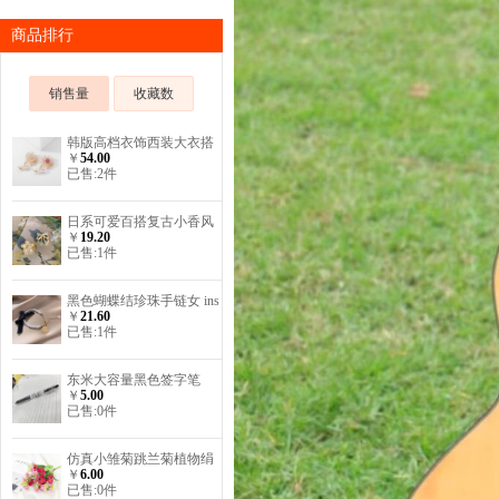
商品排行
销售量
收藏数
韩版高档衣饰西装大衣搭
￥
54.00
配太阳花胸花别针立体彩
已售:2件
色锆石蒲公英胸针
日系可爱百搭复古小香风
￥
19.20
领口防走光珍珠桃心泫雅
已售:1件
小花朵小巧胸针
黑色蝴蝶结珍珠手链女 ins
￥
21.60
复古气质百搭字母圆片手
已售:1件
镯
东米大容量黑色签字笔
￥
5.00
已售:0件
仿真小雏菊跳兰菊植物绢
￥
6.00
花花束餐桌客厅小野菊假
已售:0件
花盆栽摆放