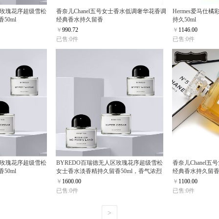
区玫瑰花序超级雪松
香奈儿Chanel五号女士香水低调奢华花香调
Hermes爱马仕
50ml
经典香水持久留香
持久50ml
￥
990.72
￥
1146.00
已售:0件
已售:0件
区玫瑰花序超级雪松
BYREDO百瑞德无人区玫瑰花序超级雪松
香奈儿Chanel
50ml
女士香水淡香精持久留香50ml，香气浓烈
经典香水持久留
而高级。
忘。
￥
1600.00
￥
1100.00
已售:0件
已售:0件
>