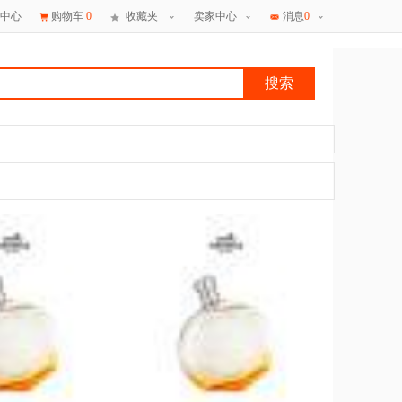
中心
购物车
0
收藏夹
卖家中心
消息
0
搜索
×
消息