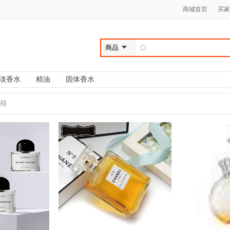
商城首页
买家
淡香水
精油
固体香水
格