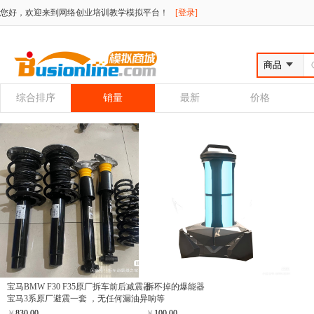
您好，欢迎来到网络创业培训教学模拟平台！
[登录]
综合排序
销量
最新
价格
宝马BMW F30 F35原厂拆车前后减震器！
拆不掉的爆能器
宝马3系原厂避震一套 ，无任何漏油异响等
暗病，换了避震所以才出，实拍图，私
￥
830.00
￥
100.00