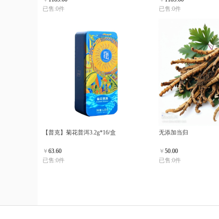
已售:0件
已售:0件
【普克】菊花普洱3.2g*16/盒
无添加当归
￥
63.60
￥
50.00
已售:0件
已售:0件