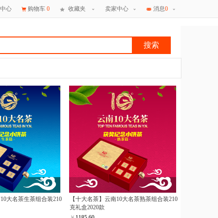
中心
购物车
0
收藏夹
卖家中心
消息
0
搜索
×
消息
10大名茶生茶组合装210
【十大名茶】云南10大名茶熟茶组合装210
克礼盒2020款
￥
1185.60