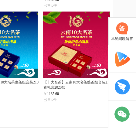
已售:0件
10大名茶生茶组合装210
【十大名茶】云南10大名茶熟茶组合装210
克礼盒2020款
￥
1185.60
已售:0件