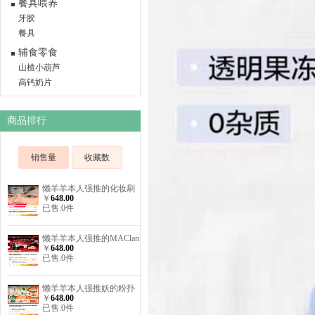
餐具喂养
牙胶
餐具
辅食零食
山楂小葫芦
高钙奶片
商品排行
销售量
收藏数
懒羊羊本人强推的化妆刷
￥
648.00
已售:0件
懒羊羊本人强推的MAClan
￥
648.00
口红
已售:0件
懒羊羊本人强推妖的粉扑
￥
648.00
已售:0件