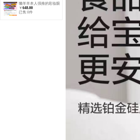
懒羊羊本人强推的彩妆眼
￥
648.00
影盘
已售:0件