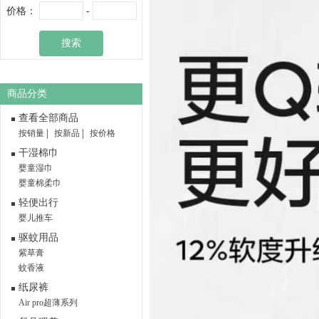
价格：
-
搜索
商品分类
查看全部商品
按销量
按新品
按价格
干湿棉巾
婴童湿巾
婴童棉柔巾
轻便出行
婴儿推车
驱蚊用品
紫草膏
蚊香液
纸尿裤
Air pro超薄系列