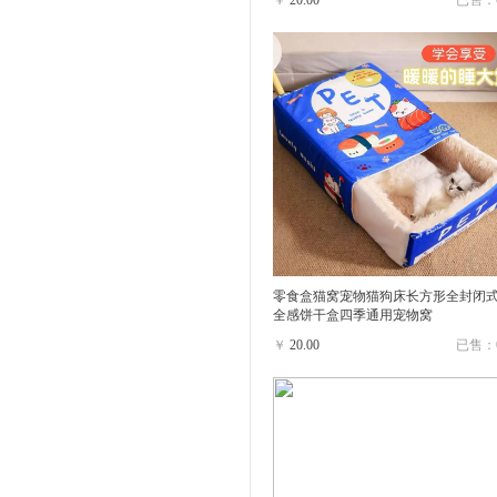
￥
20.00
已售：
零食盒猫窝宠物猫狗床长方形全封闭
全感饼干盒四季通用宠物窝
￥
20.00
已售：