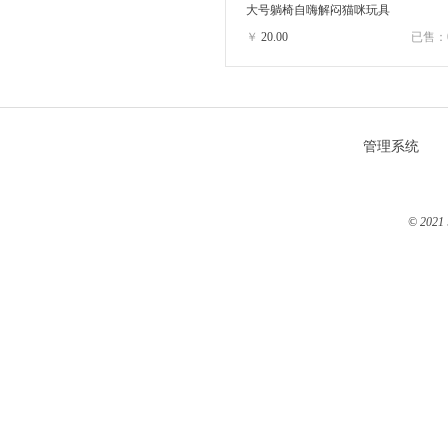
大号躺椅自嗨解闷猫咪玩具
￥
20.00
已售：
管理系统
© 2