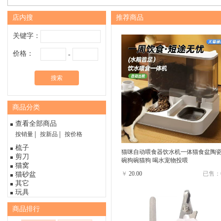
店内搜
推荐商品
关键字：
价格：
-
搜索
商品分类
查看全部商品
按销量
按新品
按价格
梳子
猫咪自动喂食器饮水机一体猫食盆陶
剪刀
碗狗碗猫狗 喝水宠物投喂
猫窝
￥
20.00
已售：
猫砂盆
其它
玩具
商品排行