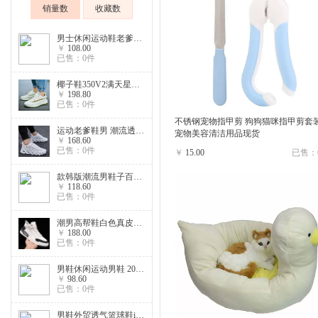
销量数
收藏数
男士休闲运动鞋老爹鞋耐磨防滑韩版潮流小白鞋
￥
108.00
已售：0件
椰子鞋350V2满天星爆米花情侣三大洲配色天使透气运动鞋
￥
198.80
已售：0件
不锈钢宠物指甲剪 狗狗猫咪指甲剪套
运动老爹鞋男 潮流透气跑步鞋 新款飞织学生百搭男运动鞋
宠物美容清洁用品现货
￥
168.60
已售：0件
￥
15.00
已售：
款韩版潮流男鞋子百搭休闲帆布鞋男士布鞋板鞋透气潮鞋
￥
118.60
已售：0件
潮男高帮鞋白色真皮秋冬新款运动小白鞋韩版百搭高邦板鞋男
￥
188.00
已售：0件
男鞋休闲运动男鞋 2020透气网布运动鞋男 潮流新款飞织休闲鞋
￥
98.60
已售：0件
男鞋外贸透气篮球鞋ins韩版学生潮鞋