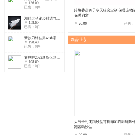
￥
136.00
已售：0件
跨境香蕉鸭子冬天猫窝定制 保暖宠物
保暖狗窝
潮鞋运动跑步鞋透气飞织韩版百搭网面鞋子男士休闲鞋
￥
158.60
￥
20.00
已售：
已售：0件
新款刀锋鞋男wish潮鞋高帮网面跑步鞋透气减震休闲运动鞋
新品上新
￥
198.40
已售：0件
篮球鞋2022新款运动鞋 高帮水泥地耐磨战靴 减震男士篮球鞋子
￥
198.60
已售：0件
大号全封闭猫砂盆可拆卸加猫厕所防
翻盖猫沙盆