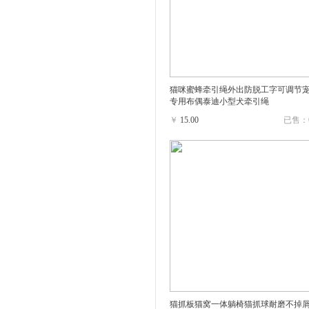
猫咪蜜蜂牵引绳外出防脱工字可调节
专用布偶泰迪小型犬牵引绳
￥
15.00
已售：
猫抓板猫窝一体躺椅猫抓球耐磨不掉