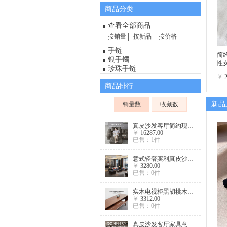
商品分类
查看全部商品
按销量
按新品
按价格
手链
简约
银手镯
性
珍珠手链
￥
商品排行
新品
销量数
收藏数
真皮沙发客厅简约现代意式轻奢头层牛皮电动功能沙发家具
￥
16287.00
已售：1件
意式轻奢宾利真皮沙发设计师高端别墅定制家具123极简烤漆沙发
￥
3280.00
已售：0件
实木电视柜黑胡桃木北欧地柜现代简约小户型客厅原木家具
￥
3312.00
已售：0件
真皮沙发客厅家具意大利同款设计米诺提Connery皮布沙发