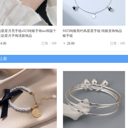
星星月亮手链s925纯银手饰ins韩版个
S925纯银简约风星星手链 纯银首饰饰品
女款星月手饰清新饰品
银手链
24.00
已售：0件
￥
28.80
已售：0件
上新