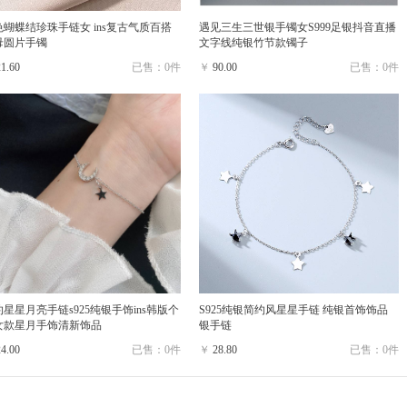
色蝴蝶结珍珠手链女 ins复古气质百搭
遇见三生三世银手镯女S999足银抖音直播
母圆片手镯
文字线纯银竹节款镯子
21.60
已售：0件
￥
90.00
已售：0件
星星月亮手链s925纯银手饰ins韩版个
S925纯银简约风星星手链 纯银首饰饰品
女款星月手饰清新饰品
银手链
24.00
已售：0件
￥
28.80
已售：0件