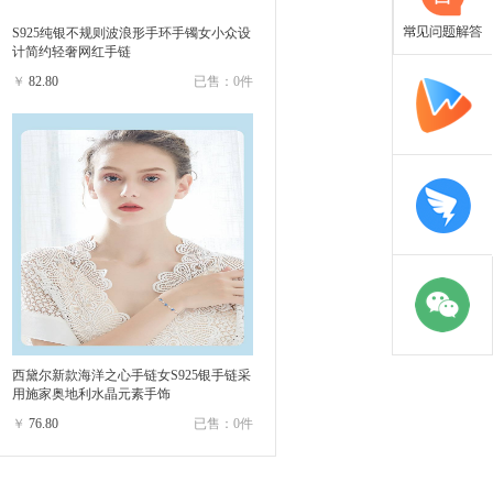
S925纯银不规则波浪形手环手镯女小众设
计简约轻奢网红手链
￥
82.80
已售：0件
西黛尔新款海洋之心手链女S925银手链采
用施家奥地利水晶元素手饰
￥
76.80
已售：0件