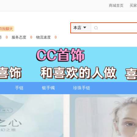
商城首页
买家
符
0
服务态度
0
物流速度
0
手链
银手镯
珍珠手链