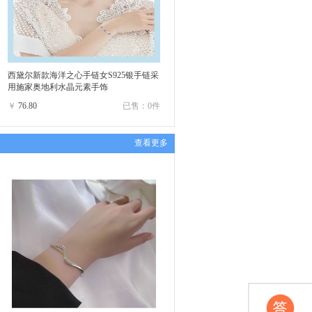
西黛尔新款海洋之心手链女S925银手链采
用施家奥地利水晶元素手饰
￥
76.80
已售：0件
查看更多