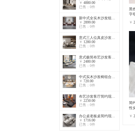
￥
4880.00
已售：0件
黑
字
新中式全实木沙发组合金丝檀木高端别墅客厅新古典中国风家具套装
￥
2899.00
￥
已售：0件
意式三人位真皮沙发头层牛皮客厅组合现代轻奢小户型家具组合套装
￥
1280.00
已售：0件
意式极简布艺沙发客厅小户型现代简约免洗科技布直排轻奢网红家具
￥
2480.00
已售：0件
中式实木沙发椅组合白蜡木罗汉床小户型客厅轻奢禅意原木色家具
￥
720.00
已售：0件
布艺沙发客厅简约现代免洗科技布大小户型侘寂风轻奢北欧乳胶家具
￥
2250.00
简约
已售：0件
性
办公桌老板桌简约现代大气总裁桌办公家具大班台经理桌椅组合
￥
￥
1716.00
已售：0件