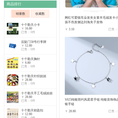
商品排行
销量数
收藏数
网红可爱猫耳朵发夹女童羊毛绒发卡
孩不伤发侧边刘海夹子发饰
十个勤天小卡
￥
16.80
￥
3.10
已售：
已售：0件
后陡门58号行李牌
￥
12.80
已售：0件
十个勤天胸针
￥
6.80
已售：0件
十个勤天针织娃娃
￥
28.80
已售：0件
十个勤天手工毛绒娃娃
￥
28.80
S925纯银简约风星星手链 纯银首饰饰
已售：0件
银手链
十个勤天钥匙扣
￥
28.80
已售：
￥
12.80
已售：0件