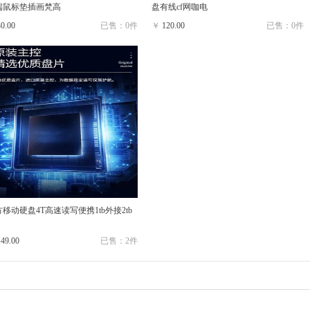
端鼠标垫插画梵高
盘有线cf网咖电
30.00
已售：0件
￥
120.00
已售：0件
移动硬盘4T高速读写便携1tb外接2tb
149.00
已售：2件