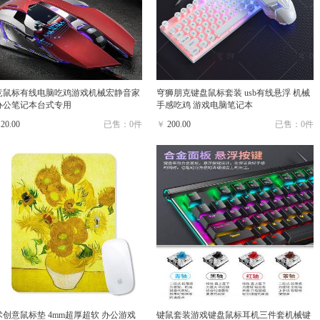
竞鼠标有线电脑吃鸡游戏机械宏静音家
穹狮朋克键盘鼠标套装 usb有线悬浮 机械
办公笔记本台式专用
手感吃鸡 游戏电脑笔记本
120.00
已售：0件
￥
200.00
已售：0件
术创意鼠标垫 4mm超厚超软 办公游戏
键鼠套装游戏键盘鼠标耳机三件套机械键