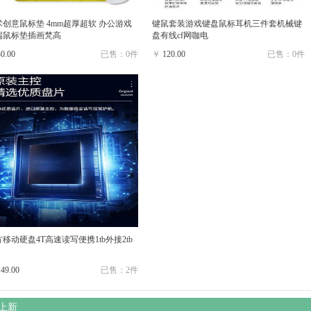
术创意鼠标垫 4mm超厚超软 办公游戏
键鼠套装游戏键盘鼠标耳机三件套机械键
端鼠标垫插画梵高
盘有线cf网咖电
30.00
已售：0件
￥
120.00
已售：0件
移动硬盘4T高速读写便携1tb外接2tb
149.00
已售：2件
上新