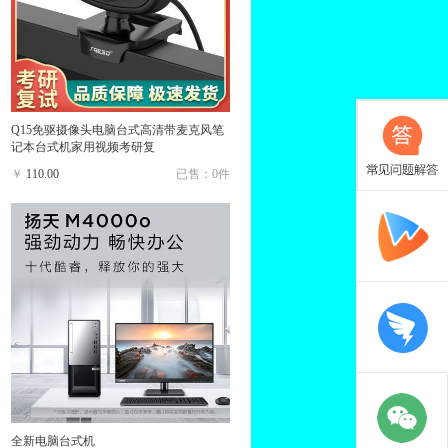
Q15免驱摄像头电脑台式高清带麦克风笔
记本台式机家用视频考研复
￥
110.00
已售：0件
全新电脑台式机