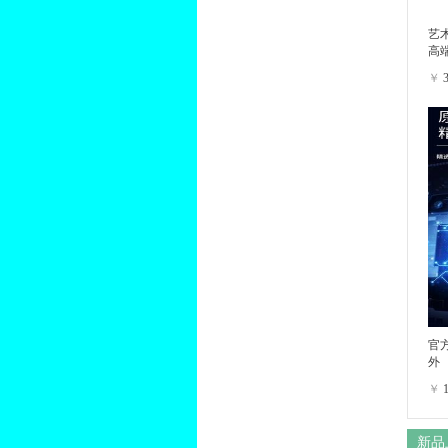
艺
高
￥
官方
外
￥
新品