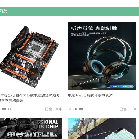
商品
9主板CPU四件套台式电脑2011游戏多
电脑耳机头戴式耳麦电竞游
双路至强e5套装
1300.00
已售：0件
￥
210.00
已售：0件