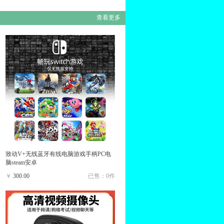
查看更多
致动V+无线蓝牙有线电脑游戏手柄PC电
脑steam安卓
￥
300.00
已售：0件