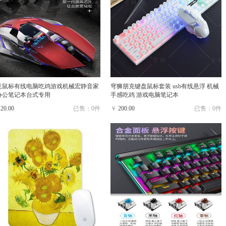
竞鼠标有线电脑吃鸡游戏机械宏静音家
穹狮朋克键盘鼠标套装 usb有线悬浮 机械
办公笔记本台式专用
手感吃鸡 游戏电脑笔记本
120.00
已售：0件
￥
200.00
已售：0件