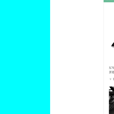
X7
开
￥