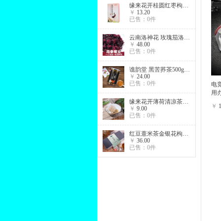
缘来花开桂圆红枣枸杞茶女性养身滋补气血茶
￥
13.20
已售：0件
云南洛神花 玫瑰茄洛神花云南花草茶 花干特级
￥
48.00
已售：0件
谯韵堂 黑苦荞茶500g罐装全株苦荞大凉山荞麦茶
￥
24.00
已售：0件
电
用
缘来花开薄荷清凉茶罐装60g一件代发花草茶 代加工代用袋泡薄荷茶
￥
￥
9.00
已售：0件
红豆薏米茶金银花枸杞赤小豆菊花组合花茶三角包花草茶
￥
36.00
已售：0件