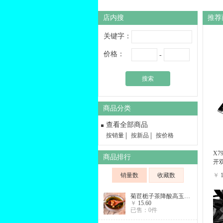
店内搜
推荐
关键字：
价格：
-
搜索
商品分类
查看全部商品
按销量
按新品
按价格
X7
商品排行
开
销量数
收藏数
￥
菊苣栀子茶降酸高玉兰根茶百合桑叶养生组合花草茶
￥
15.60
已售：0件