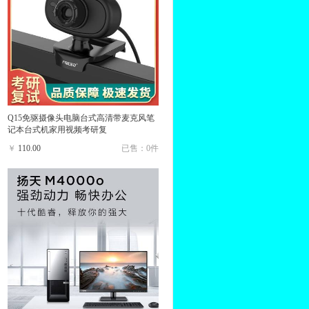
Q15免驱摄像头电脑台式高清带麦克风笔
记本台式机家用视频考研复
￥
110.00
已售：0件