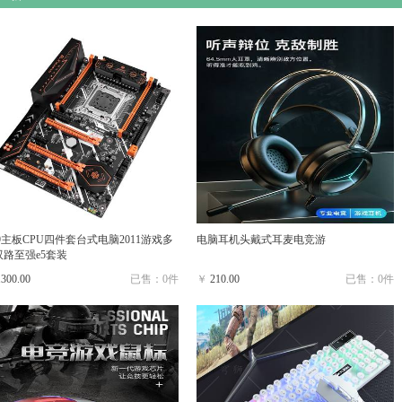
9主板CPU四件套台式电脑2011游戏多
电脑耳机头戴式耳麦电竞游
双路至强e5套装
1300.00
已售：0件
￥
210.00
已售：0件