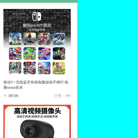
致动V+无线蓝牙有线电脑游戏手柄PC电
脑steam安卓
￥
300.00
已售：0件