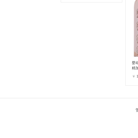
婴
精
心
￥