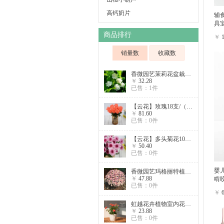
高钙奶片
辅
具
商品排行
￥
销量数
收藏数
香微园艺茉莉花盆栽花苗植物花卉虎头带花苞老桩矮霸四季芳香浓香
￥
32.28
已售：1件
【云花】玫瑰18支/（红/粉/黄/紫）四色可选
￥
81.60
已售：0件
【云花】多头菊花10支/束 颜色随机
￥
50.40
已售：0件
婴
香微园艺玛格丽特植物花苗秋菊球菊乒乓菊盆栽小雏菊菊花带花四季
￥
47.88
啃
已售：0件
￥
虹越花卉植物室内花耐寒迷你玫瑰花盆栽易活带花月季四季开花好养
￥
23.88
已售：0件