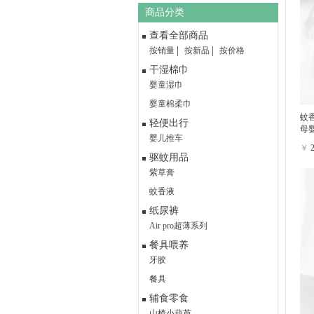
商品分类
查看全部商品
按销量
按新品
按价格
干湿棉巾
婴童湿巾
婴童棉柔巾
蚊
轻便出行
母
婴儿推车
￥
驱蚊用品
紫草膏
蚊香液
纸尿裤
Air pro超薄系列
餐具喂养
牙胶
餐具
辅食零食
山楂小葫芦