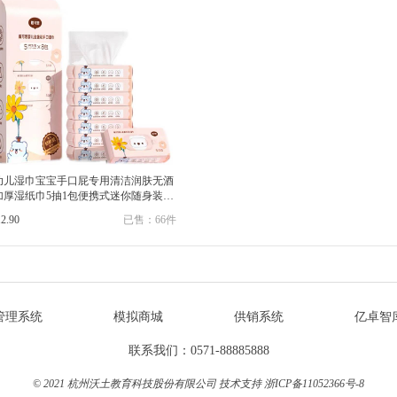
幼儿湿巾宝宝手口屁专用清洁润肤无酒
加厚湿纸巾5抽1包便携式迷你随身装安
擦
12.90
已售：66件
管理系统
模拟商城
供销系统
亿卓智
联系我们：0571-88885888
© 2021 杭州沃土教育科技股份有限公司 技术支持
浙ICP备11052366号-8