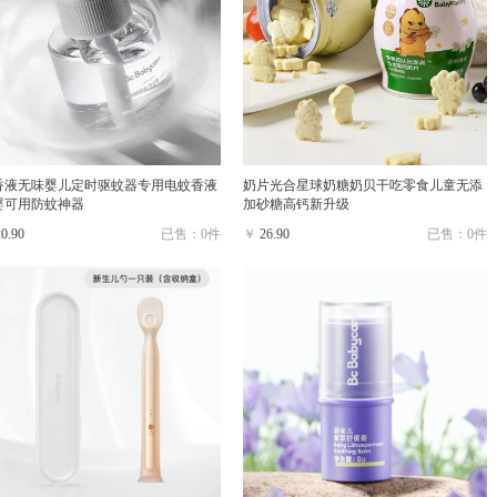
香液无味婴儿定时驱蚊器专用电蚊香液
奶片光合星球奶糖奶贝干吃零食儿童无添
婴可用防蚊神器
加砂糖高钙新升级
20.90
已售：0件
￥
26.90
已售：0件