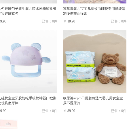
食勺硅胶勺子新生婴儿喂水米粉辅食餐
紫草膏婴儿宝宝儿童蚊虫叮咬专用舒缓清
宝宝硅胶软勺
凉便携非止痒膏
19.90
已售：0件
￥
19.90
已售：0件
儿硅胶宝宝牙胶防吃手咬胶神器口欲期
纸尿裤airpro日用超薄透气婴儿男女宝宝
咬玩具磨牙棒
尿不湿尿片
69.90
已售：0件
￥
89.00
已售：0件