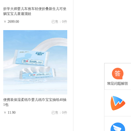
折学大师婴儿车推车轻便折叠新生儿可坐
躺宝宝儿童遛溜娃
￥
2699.00
已售：0件
便携装保湿柔纸巾婴儿纸巾宝宝抽纸40抽
1包
￥
11.90
已售：0件