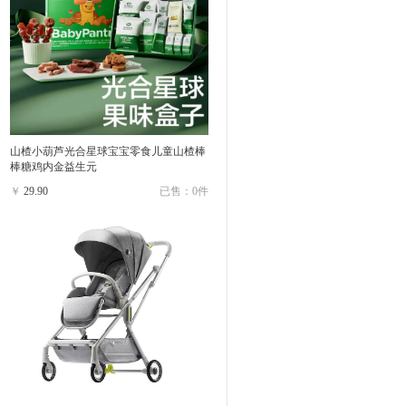
山楂小葫芦光合星球宝宝零食儿童山楂棒
棒糖鸡内金益生元
￥
29.90
已售：0件