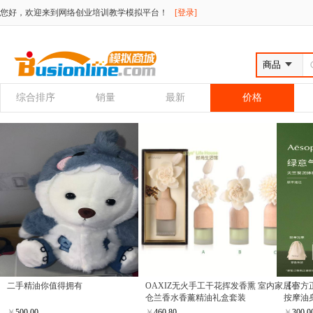
您好，欢迎来到网络创业培训教学模拟平台！
[登录]
综合排序
销量
最新
价格
二手精油你值得拥有
OAXIZ无火手工干花挥发香熏 室内家居小
【官方正
仓兰香水香薰精油礼盒套装
按摩油
货
￥
500.00
￥
460.80
￥
300.0