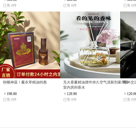
已售:0件
已售:0件
已售:0
秒睡神器！薰衣草精油特惠
无火香薰精油摆件持久空气清新剂家用卧
野外交
室内房间香水
￥
198.00
￥
128.90
￥
120.0
已售:0件
已售:0件
已售:0