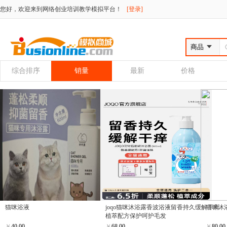
您好，欢迎来到网络创业培训教学模拟平台！
[登录]
综合排序
销量
最新
价格
猫咪浴液
joqo猫咪沐浴露香波浴液留香持久缓解干痒
猫咪沐
植萃配方保护呵护毛发
￥
40.00
￥
68.00
￥
80.00